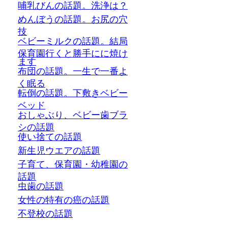
哺乳びんの話題。洗浄は？
めんぼうの話題。お尻の穴
技
ベビーミルクの話題。結局
保育園行くと勝手にに焼け
ます
布団の話題。一生で一番よ
く眠る
転倒の話題。下敷きベビー
ベッド
おしゃぶり、ベビー歯ブラ
シの話題
使い捨ての話題
新生児ウエアの話題
子育て、保育園・幼稚園の
話題
虫歯の話題
女性の特有の癌の話題
不登校の話題