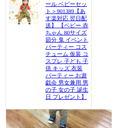
ール ベビーセッ
ト＞901389【あ
す楽対応 翌日配
送】 【ベビー 赤
ちゃん 80サイズ
節分 鬼 イベント
パーティー コス
チューム 仮装 コ
スプレ 子ども 子
供 キッズ 衣装
パーティー お遊
戯会 男女兼用 男
の子 女の子 誕生
日 プレゼント】