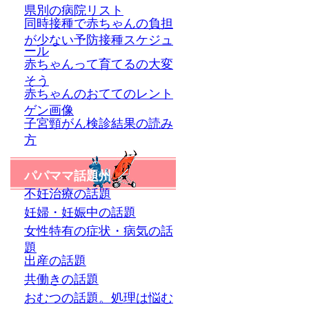
県別の病院リスト
同時接種で赤ちゃんの負担
が少ない予防接種スケジュ
ール
赤ちゃんって育てるの大変
そう
赤ちゃんのおててのレント
ゲン画像
子宮頸がん検診結果の読み
方
パパママ話題州
不妊治療の話題
妊婦・妊娠中の話題
女性特有の症状・病気の話
題
出産の話題
共働きの話題
おむつの話題。処理は悩む