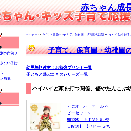
赤ちゃん成
masapiyo
>>
パパママ話題州
>
子育て、保育園・幼稚園の話題
>
ハイハイと頭を打
子育て、保育園・幼稚園
別の病院リ
少ない予防
幼児無料教材！お勉強プリント一覧
う
子どもと遊ぶコネタシリーズ一覧
ン画像
ハイハイと頭を打つ関係、傷やたんこぶ
＜鬼オーバーオール ベ
ビーセット＞
901389【あす楽対応 翌
日配送】 【ベビー 赤ち