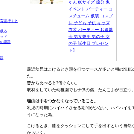
ゃん 80サイズ 節分 鬼
イベント パーティー コ
スチューム 仮装 コスプ
育園行くと
レ 子ども 子供 キッズ
衣装 パーティー お遊戯
眠る
会 男女兼用 男の子 女
ッド
の話題
の子 誕生日 プレゼン
ト】
題
最近幼児はこけるとき頭を打つケースが多いと朝のNHK
た。
昔から比べると2倍ぐらい。
取材をしていた幼稚園でも子供の傷、たんこぶが目立つ
理由は手をつかなくなっていること。
乳児の時期にハイハイさせる期間が少ない、ハイハイを
うになった為。
こけるとき、膝をクッションにして手を出すという自然
からいく。