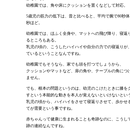
幼稚園では、角や床にクッションを置くなどして対応。
5歳児の筋力の低下は、昔と比べると、平均で腕で80秒体
秒ほど。
幼稚園では、ほふく全身や、マットへの飛び降り、寝返
るところもある。
乳児の頃の、こうしたハイハイや自分の力での寝返りが
ているということなんですね。
幼稚園でもそうなら、家でも頭を打つでしょうから、
クッションやマットなど、扉の角や、テーブルの角につ
ません。
でも、根本の問題というのは、幼児のこけたときに膝を
すという本能的な動きを本人が覚えないといけないとい
乳児の頃から、ハイハイをさせて寝返りさせて、歩かせ
てが需要という事ですね。
赤ちゃんって健康に生まれることも奇跡なのに、こうし
跡の連続なんですね。