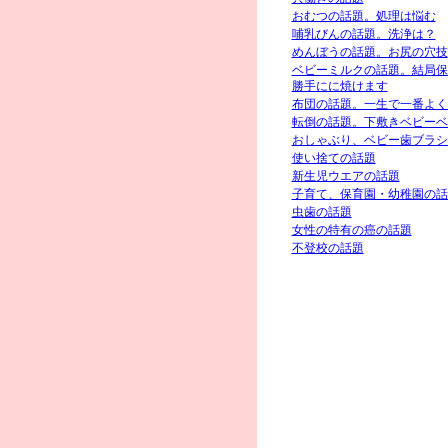
おむつの話題。処理は悩む
哺乳びんの話題。洗浄は？
めんぼうの話題。お尻の穴技
ベビーミルクの話題。結局保
勝手にに焼けます
布団の話題。一生で一番よく
転倒の話題。下敷きベビーベ
おしゃぶり、ベビー歯ブラシ
使い捨ての話題
新生児ウエアの話題
子育て、保育園・幼稚園の話
虫歯の話題
女性の特有の癌の話題
不登校の話題