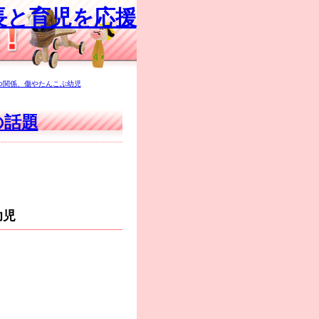
長と育児を応援
つ関係、傷やたんこぶ幼児
の話題
幼児