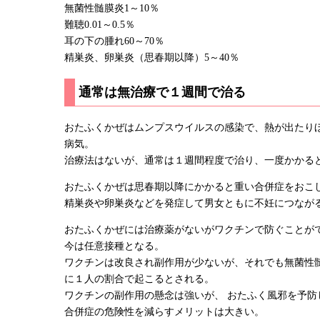
無菌性髄膜炎1～10％
難聴0.01～0.5％
耳の下の腫れ60～70％
精巣炎、卵巣炎（思春期以降）5～40％
通常は無治療で１週間で治る
おたふくかぜはムンプスウイルスの感染で、熱が出たり
病気。
治療法はないが、通常は１週間程度で治り、一度かかる
おたふくかぜは思春期以降にかかると重い合併症をおこ
精巣炎や卵巣炎などを発症して男女ともに不妊につなが
おたふくかぜには治療薬がないがワクチンで防ぐことが
今は任意接種となる。
ワクチンは改良され副作用が少ないが、それでも無菌性髄
に１人の割合で起こるとされる。
ワクチンの副作用の懸念は強いが、 おたふく風邪を予防
合併症の危険性を減らすメリットは大きい。