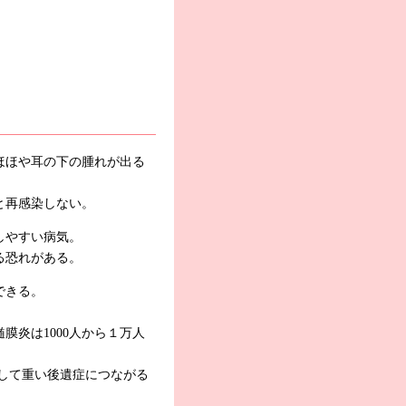
ほほや耳の下の腫れが出る
と再感染しない。
しやすい病気。
る恐れがある。
できる。
膜炎は1000人から１万人
して重い後遺症につながる