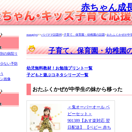
赤ちゃん成
masapiyo
>>
パパママ話題州
>
子育て、保育園・幼稚園の話題
>
おたふくかぜが中
子育て、保育園・幼稚園
別の病院リ
少ない予防
幼児無料教材！お勉強プリント一覧
う
子どもと遊ぶコネタシリーズ一覧
ン画像
おたふくかぜが中学生の妹から移った
＜鬼オーバーオール ベ
ビーセット＞
901389【あす楽対応 翌
日配送】 【ベビー 赤ち