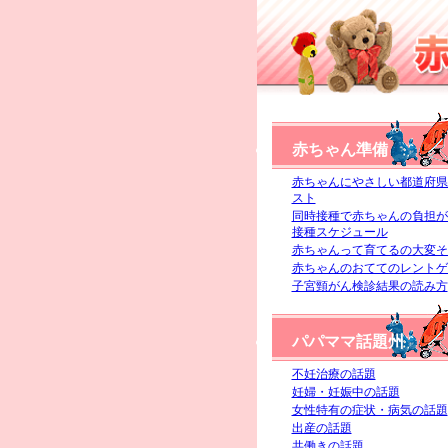
赤ちゃん準備
赤ちゃんにやさしい都道府県
スト
同時接種で赤ちゃんの負担が
接種スケジュール
赤ちゃんって育てるの大変そ
赤ちゃんのおててのレントゲ
子宮頸がん検診結果の読み方
パパママ話題州
不妊治療の話題
妊婦・妊娠中の話題
女性特有の症状・病気の話題
出産の話題
共働きの話題