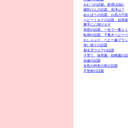
おむつの話題。処理は悩む
哺乳びんの話題。洗浄は？
めんぼうの話題。お尻の穴技
ベビーミルクの話題。結局保
勝手にに焼けます
布団の話題。一生で一番よく
転倒の話題。下敷きベビーベ
おしゃぶり、ベビー歯ブラシ
使い捨ての話題
新生児ウエアの話題
子育て、保育園・幼稚園の話
虫歯の話題
女性の特有の癌の話題
不登校の話題