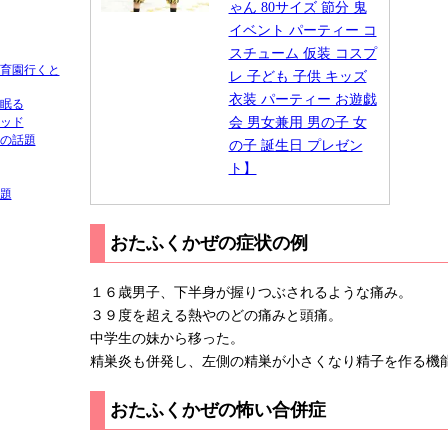
ゃん 80サイズ 節分 鬼
イベント パーティー コ
スチューム 仮装 コスプ
育園行くと
レ 子ども 子供 キッズ
衣装 パーティー お遊戯
眠る
会 男女兼用 男の子 女
ッド
の話題
の子 誕生日 プレゼン
ト】
題
おたふくかぜの症状の例
１６歳男子、下半身が握りつぶされるような痛み。
３９度を超える熱やのどの痛みと頭痛。
中学生の妹から移った。
精巣炎も併発し、左側の精巣が小さくなり精子を作る機
おたふくかぜの怖い合併症